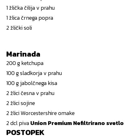
1 žlička čilija v prahu
1 žlica črnega popra
2 žlički soli
Marinada
200 g ketchupa
100 g sladkorja v prahu
100 g jabolčnega kisa
2 žlici česna v prahu
2 žlici sojine
2 žlici Worcestershire omake
2 dcl piva
Union Premium Nefiltrirano svetlo
POSTOPEK