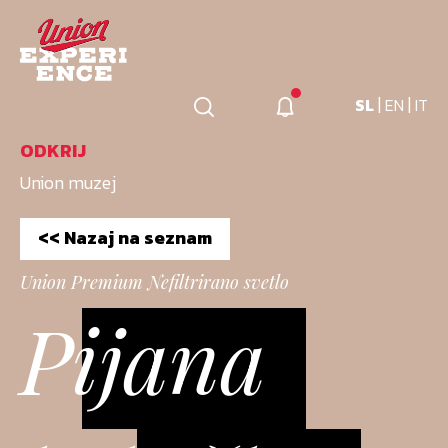
|
|
SL
EN
IT
ODKRIJ
Union muzej
<< Nazaj na seznam
Union Premium Nefiltrirano svetlo
Pijana