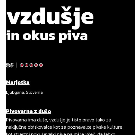
vzdušje
in okus piva
Marjetka
Bl
Ljubljana, Slovenia
Lju
Pivovarna z dušo
Gr
Pivovarna ima dušo, vzdušje je tisto pravo tako za
Piv
naključne obiskovalce kot za poznavalce pivske kulture;
so
kot strastni pokuševalki piva pa mi je všeč, da lahko
at