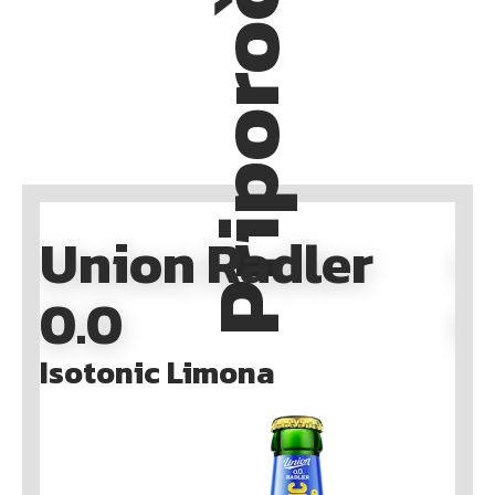
Priporočamo
Union Radler
U
0.0
0
Isotonic Limona
Is